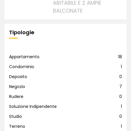
ABITABILE E 2 AMPIE
BALCONATE
Tipologie
Appartamento
18
Condominio
1
Deposito
0
Negozio
7
Rudere
0
Soluzione Indipendente
1
Studio
0
Terreno
1